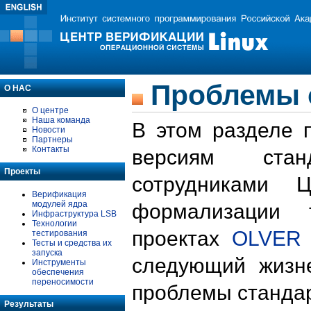
Проблемы 
О НАС
О центре
Наша команда
В этом разделе 
Новости
Партнеры
Контакты
версиям стан
Проекты
сотрудниками 
Верификация
модулей ядра
формализации 
Инфраструктура LSB
Технологии
проектах
OLVER
тестирования
Тесты и средства их
запуска
следующий жизн
Инструменты
обеспечения
переносимости
проблемы стандар
Результаты