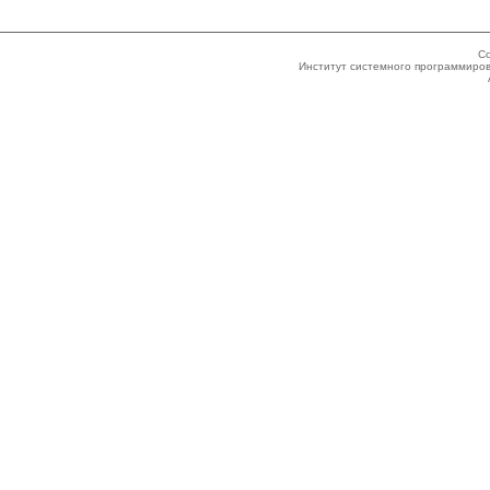
Co
Институт системного программиров