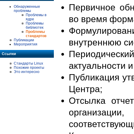
Первичное об
Обнаруженные
проблемы
Проблемы в
во время форм
ядре
Проблемы
библиотек
Формулирова
Проблемы
стандартов
внутреннюю си
Публикации
Мероприятия
Периодиче
Ссылки
актуальности 
Стандарты Linux
Похожие проекты
Это интересно
Публикация ут
Центра;
Отсылка отче
организации
соответствующ