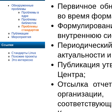
Первичное об
Обнаруженные
проблемы
Проблемы в
во время форм
ядре
Проблемы
библиотек
Формулирова
Проблемы
стандартов
внутреннюю си
Публикации
Мероприятия
Периодиче
Ссылки
актуальности 
Стандарты Linux
Похожие проекты
Это интересно
Публикация ут
Центра;
Отсылка отче
организации
соответствующ