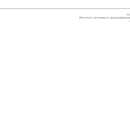
Co
Институт системного программиров