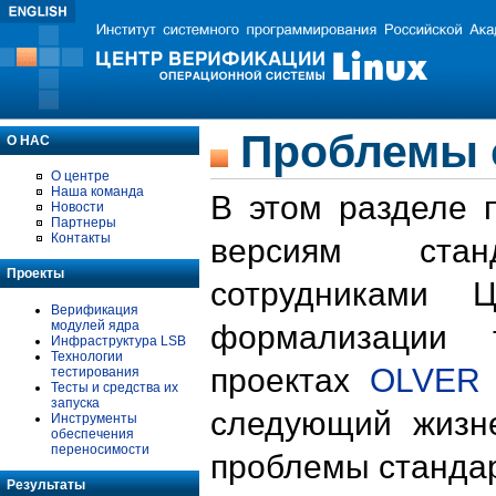
Проблемы 
О НАС
О центре
Наша команда
В этом разделе 
Новости
Партнеры
Контакты
версиям стан
Проекты
сотрудниками 
Верификация
модулей ядра
формализации 
Инфраструктура LSB
Технологии
проектах
OLVER
тестирования
Тесты и средства их
запуска
следующий жизн
Инструменты
обеспечения
переносимости
проблемы стандар
Результаты