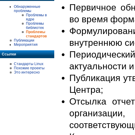
Первичное об
Обнаруженные
проблемы
Проблемы в
во время форм
ядре
Проблемы
библиотек
Формулирова
Проблемы
стандартов
внутреннюю си
Публикации
Мероприятия
Периодиче
Ссылки
актуальности 
Стандарты Linux
Похожие проекты
Это интересно
Публикация ут
Центра;
Отсылка отче
организации
соответствующ