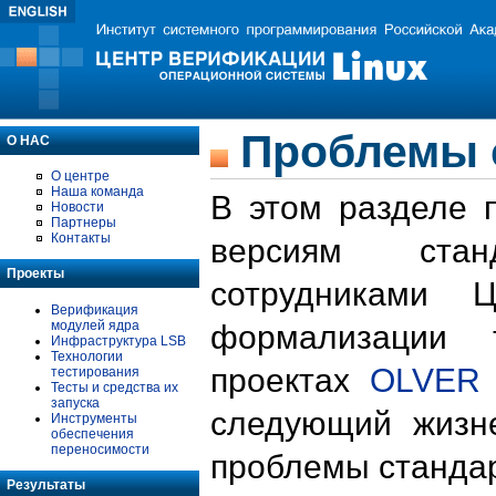
Проблемы 
О НАС
О центре
Наша команда
В этом разделе 
Новости
Партнеры
Контакты
версиям стан
Проекты
сотрудниками 
Верификация
модулей ядра
формализации 
Инфраструктура LSB
Технологии
проектах
OLVER
тестирования
Тесты и средства их
запуска
следующий жизн
Инструменты
обеспечения
переносимости
проблемы стандар
Результаты