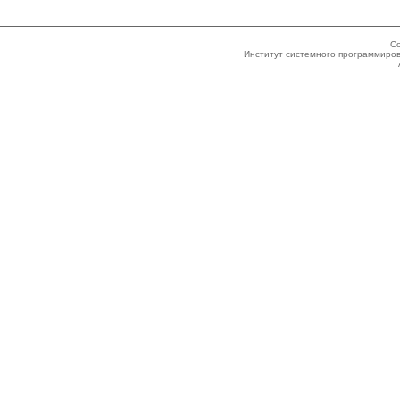
Co
Институт системного программиров