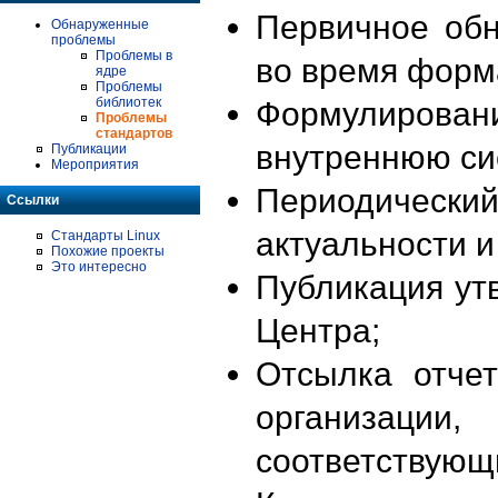
Первичное об
Обнаруженные
проблемы
Проблемы в
во время форм
ядре
Проблемы
библиотек
Формулирова
Проблемы
стандартов
внутреннюю си
Публикации
Мероприятия
Периодиче
Ссылки
актуальности 
Стандарты Linux
Похожие проекты
Это интересно
Публикация ут
Центра;
Отсылка отче
организации
соответствующ