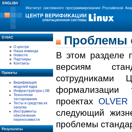
Проблемы 
О НАС
О центре
Наша команда
В этом разделе 
Новости
Партнеры
Контакты
версиям стан
Проекты
сотрудниками 
Верификация
модулей ядра
формализации 
Инфраструктура LSB
Технологии
проектах
OLVER
тестирования
Тесты и средства их
запуска
следующий жизн
Инструменты
обеспечения
переносимости
проблемы стандар
Результаты