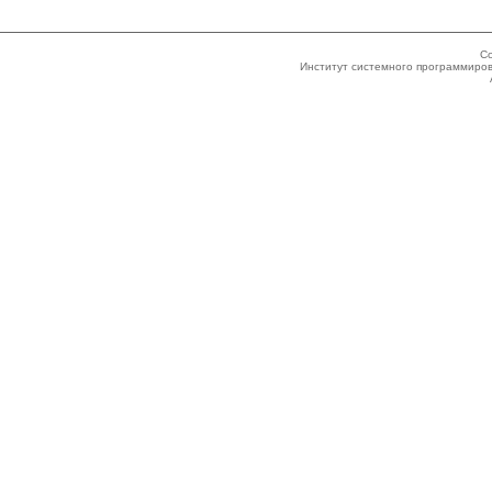
Co
Институт системного программиров