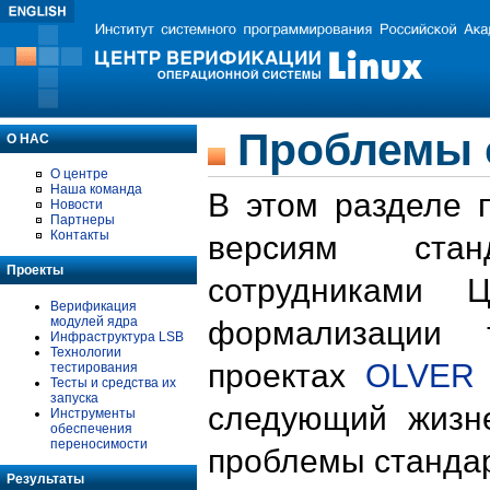
Проблемы 
О НАС
О центре
Наша команда
В этом разделе 
Новости
Партнеры
Контакты
версиям стан
Проекты
сотрудниками 
Верификация
модулей ядра
формализации 
Инфраструктура LSB
Технологии
проектах
OLVER
тестирования
Тесты и средства их
запуска
следующий жизн
Инструменты
обеспечения
переносимости
проблемы стандар
Результаты