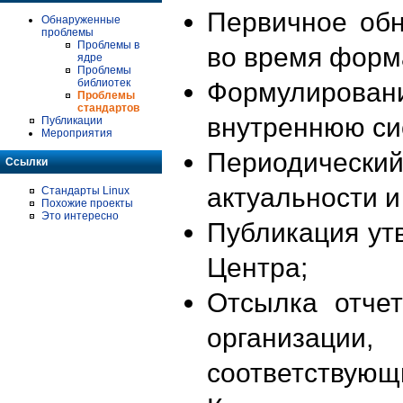
Первичное об
Обнаруженные
проблемы
Проблемы в
во время форм
ядре
Проблемы
библиотек
Формулирова
Проблемы
стандартов
внутреннюю си
Публикации
Мероприятия
Периодиче
Ссылки
актуальности 
Стандарты Linux
Похожие проекты
Это интересно
Публикация ут
Центра;
Отсылка отче
организации
соответствующ