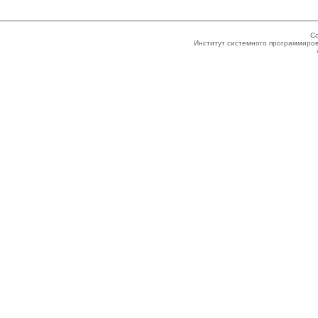
Co
Институт системного программиров