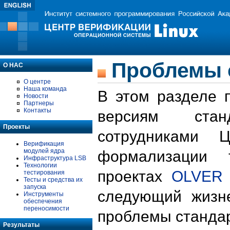
Проблемы 
О НАС
О центре
Наша команда
В этом разделе 
Новости
Партнеры
Контакты
версиям стан
Проекты
сотрудниками 
Верификация
модулей ядра
формализации 
Инфраструктура LSB
Технологии
проектах
OLVER
тестирования
Тесты и средства их
запуска
следующий жизн
Инструменты
обеспечения
переносимости
проблемы стандар
Результаты