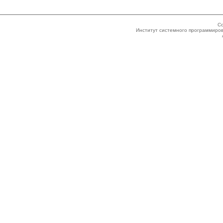
Co
Институт системного программиров