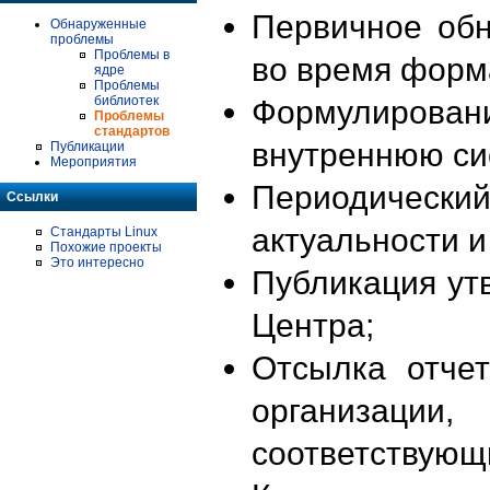
Первичное об
Обнаруженные
проблемы
Проблемы в
во время форм
ядре
Проблемы
библиотек
Формулирова
Проблемы
стандартов
внутреннюю си
Публикации
Мероприятия
Периодиче
Ссылки
актуальности 
Стандарты Linux
Похожие проекты
Это интересно
Публикация ут
Центра;
Отсылка отче
организации
соответствующ