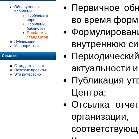
Первичное об
Обнаруженные
проблемы
Проблемы в
во время форм
ядре
Проблемы
библиотек
Формулирова
Проблемы
стандартов
внутреннюю си
Публикации
Мероприятия
Периодиче
Ссылки
актуальности 
Стандарты Linux
Похожие проекты
Это интересно
Публикация ут
Центра;
Отсылка отче
организации
соответствующ