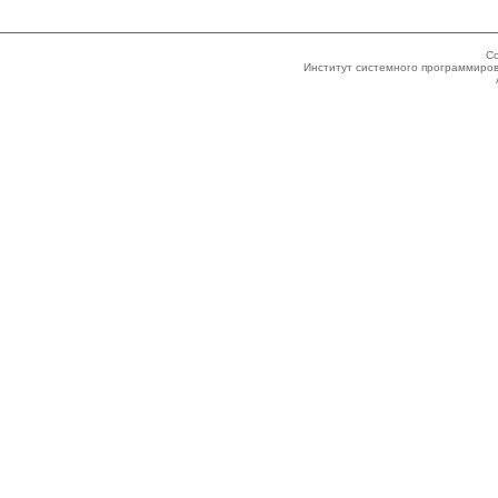
Co
Институт системного программиров