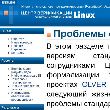
Проблемы 
О НАС
О центре
Наша команда
В этом разделе 
Новости
Партнеры
Контакты
версиям стан
Проекты
сотрудниками 
Верификация
модулей ядра
формализации 
Инфраструктура LSB
Технологии
проектах
OLVER
тестирования
Тесты и средства их
запуска
следующий жизн
Инструменты
обеспечения
переносимости
проблемы стандар
Результаты