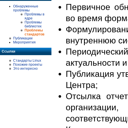
Первичное об
Обнаруженные
проблемы
Проблемы в
во время форм
ядре
Проблемы
библиотек
Формулирова
Проблемы
стандартов
внутреннюю си
Публикации
Мероприятия
Периодиче
Ссылки
актуальности 
Стандарты Linux
Похожие проекты
Это интересно
Публикация ут
Центра;
Отсылка отче
организации
соответствующ