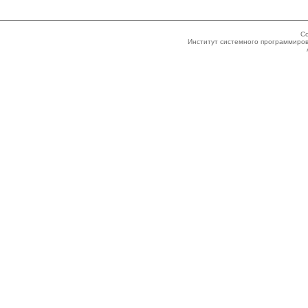
Co
Институт системного программиров