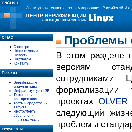
Проблемы 
О НАС
О центре
Наша команда
В этом разделе 
Новости
Партнеры
Контакты
версиям стан
Проекты
сотрудниками 
Верификация
модулей ядра
формализации 
Инфраструктура LSB
Технологии
проектах
OLVER
тестирования
Тесты и средства их
запуска
следующий жизн
Инструменты
обеспечения
переносимости
проблемы стандар
Результаты