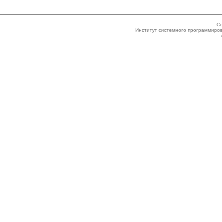
Co
Институт системного программиров