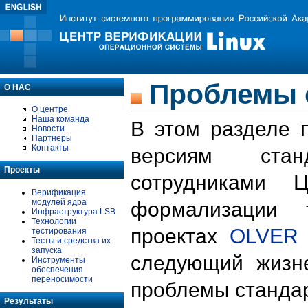
Проблемы 
О НАС
О центре
Наша команда
В этом разделе 
Новости
Партнеры
Контакты
версиям стан
Проекты
сотрудниками 
Верификация
модулей ядра
формализации 
Инфраструктура LSB
Технологии
проектах
OLVER
тестирования
Тесты и средства их
запуска
следующий жизн
Инструменты
обеспечения
переносимости
проблемы стандар
Результаты