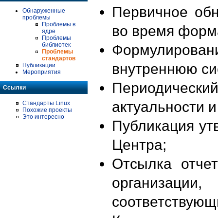
Первичное об
Обнаруженные
проблемы
Проблемы в
во время форм
ядре
Проблемы
библиотек
Формулирова
Проблемы
стандартов
внутреннюю си
Публикации
Мероприятия
Периодиче
Ссылки
актуальности 
Стандарты Linux
Похожие проекты
Это интересно
Публикация ут
Центра;
Отсылка отче
организации
соответствующ