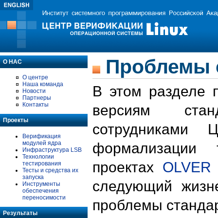
Проблемы 
О НАС
О центре
Наша команда
В этом разделе 
Новости
Партнеры
Контакты
версиям стан
Проекты
сотрудниками 
Верификация
модулей ядра
формализации 
Инфраструктура LSB
Технологии
проектах
OLVER
тестирования
Тесты и средства их
запуска
следующий жизн
Инструменты
обеспечения
переносимости
проблемы стандар
Результаты