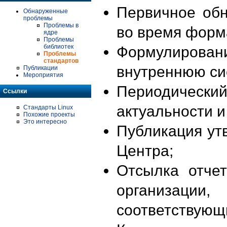
Первичное об
Обнаруженные
проблемы
Проблемы в
во время форм
ядре
Проблемы
библиотек
Формулирова
Проблемы
стандартов
внутреннюю си
Публикации
Мероприятия
Периодиче
Ссылки
актуальности 
Стандарты Linux
Похожие проекты
Это интересно
Публикация ут
Центра;
Отсылка отче
организации
соответствующ