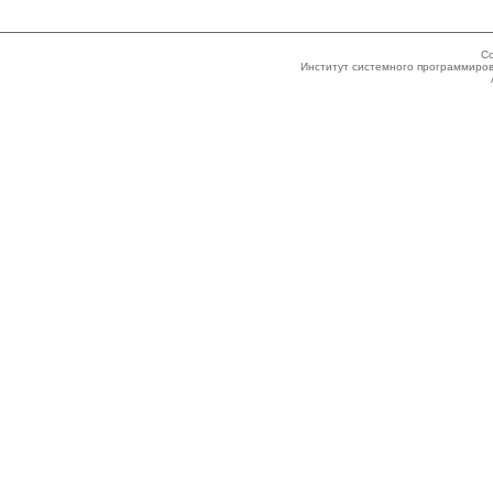
Co
Институт системного программиров