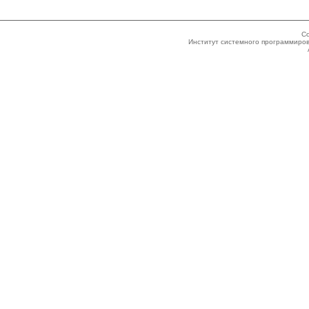
Co
Институт системного программиров