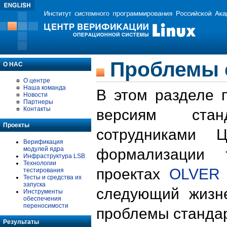
Проблемы 
О НАС
О центре
Наша команда
В этом разделе 
Новости
Партнеры
Контакты
версиям стан
Проекты
сотрудниками 
Верификация
модулей ядра
формализации 
Инфраструктура LSB
Технологии
проектах
OLVER
тестирования
Тесты и средства их
запуска
следующий жизн
Инструменты
обеспечения
переносимости
проблемы стандар
Результаты