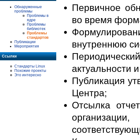
Первичное об
Обнаруженные
проблемы
Проблемы в
во время форм
ядре
Проблемы
библиотек
Формулирова
Проблемы
стандартов
внутреннюю си
Публикации
Мероприятия
Периодиче
Ссылки
актуальности 
Стандарты Linux
Похожие проекты
Это интересно
Публикация ут
Центра;
Отсылка отче
организации
соответствующ