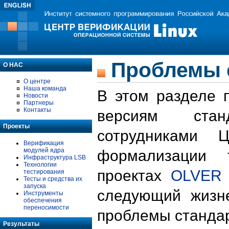
Проблемы 
О НАС
О центре
Наша команда
В этом разделе 
Новости
Партнеры
Контакты
версиям стан
Проекты
сотрудниками 
Верификация
модулей ядра
формализации 
Инфраструктура LSB
Технологии
проектах
OLVER
тестирования
Тесты и средства их
запуска
следующий жизн
Инструменты
обеспечения
переносимости
проблемы стандар
Результаты