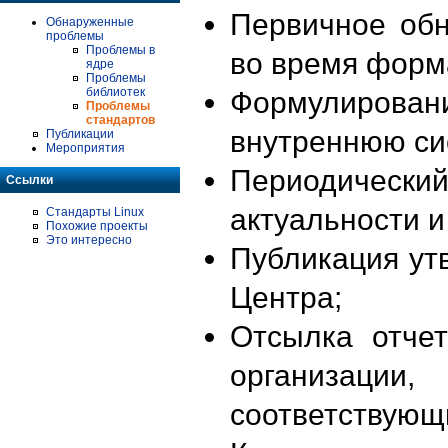
Первичное об
Обнаруженные
проблемы
Проблемы в
во время форм
ядре
Проблемы
библиотек
Формулирова
Проблемы
стандартов
внутреннюю си
Публикации
Мероприятия
Периодиче
Ссылки
актуальности 
Стандарты Linux
Похожие проекты
Это интересно
Публикация ут
Центра;
Отсылка отче
организации
соответствующ