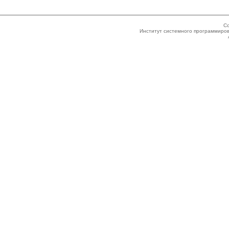
Co
Институт системного программиров