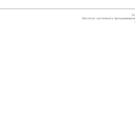
Co
Институт системного программиров