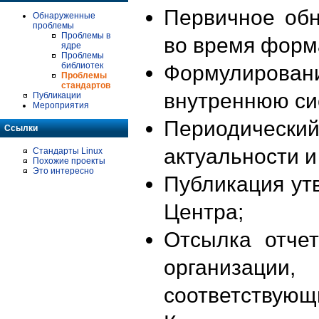
Первичное об
Обнаруженные
проблемы
Проблемы в
во время форм
ядре
Проблемы
библиотек
Формулирова
Проблемы
стандартов
внутреннюю си
Публикации
Мероприятия
Периодиче
Ссылки
актуальности 
Стандарты Linux
Похожие проекты
Это интересно
Публикация ут
Центра;
Отсылка отче
организации
соответствующ