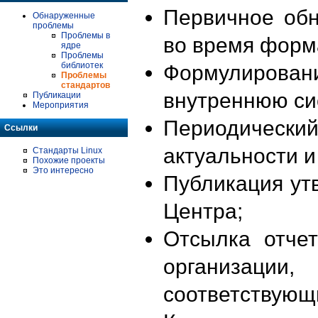
Первичное об
Обнаруженные
проблемы
Проблемы в
во время форм
ядре
Проблемы
библиотек
Формулирова
Проблемы
стандартов
внутреннюю си
Публикации
Мероприятия
Периодиче
Ссылки
актуальности 
Стандарты Linux
Похожие проекты
Это интересно
Публикация ут
Центра;
Отсылка отче
организации
соответствующ