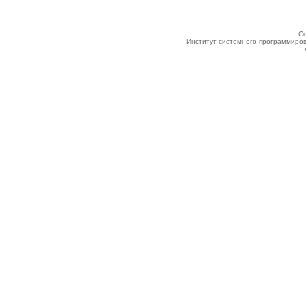
Co
Институт системного программиров