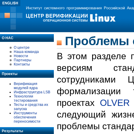
Проблемы 
О НАС
О центре
Наша команда
В этом разделе 
Новости
Партнеры
Контакты
версиям стан
Проекты
сотрудниками 
Верификация
модулей ядра
формализации 
Инфраструктура LSB
Технологии
проектах
OLVER
тестирования
Тесты и средства их
запуска
следующий жизн
Инструменты
обеспечения
переносимости
проблемы стандар
Результаты