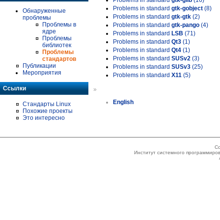
Problems in standard
gtk-glib
(16)
Problems in standard
gtk-gobject
(8)
Обнаруженные
Problems in standard
gtk-gtk
(2)
проблемы
Проблемы в
Problems in standard
gtk-pango
(4)
ядре
Problems in standard
LSB
(71)
Проблемы
Problems in standard
Qt3
(1)
библиотек
Problems in standard
Qt4
(1)
Проблемы
Problems in standard
SUSv2
(3)
стандартов
Публикации
Problems in standard
SUSv3
(25)
Мероприятия
Problems in standard
X11
(5)
Ссылки
»
English
Стандарты Linux
Похожие проекты
Это интересно
Co
Институт системного программиров