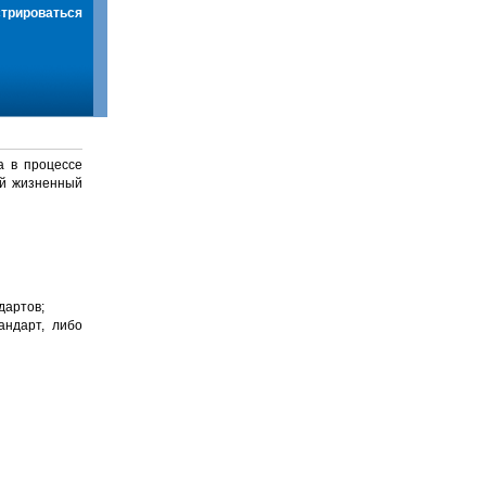
стрироваться
а в процессе
й жизненный
дартов;
андарт, либо