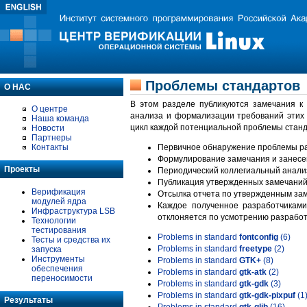
Проблемы стандартов
О НАС
В этом разделе публикуются замечания к
О центре
анализа и формализации требований этих
Наша команда
цикл каждой потенциальной проблемы станд
Новости
Партнеры
Контакты
Первичное обнаружение проблемы ра
Формулирование замечания и занесе
Проекты
Периодический коллегиальный анализ
Публикация утвержденных замечаний 
Верификация
Отсылка отчета по утвержденным зам
модулей ядра
Каждое полученное разработчиками
Инфраструктура LSB
отклоняется по усмотрению разработ
Технологии
тестирования
Problems in standard
fontconfig
(6)
Тесты и средства их
Problems in standard
freetype
(2)
запуска
Инструменты
Problems in standard
GTK+
(8)
обеспечения
Problems in standard
gtk-atk
(2)
переносимости
Problems in standard
gtk-gdk
(3)
Problems in standard
gtk-gdk-pixpuf
(1
Результаты