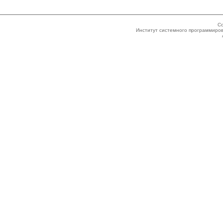
Co
Институт системного программиров