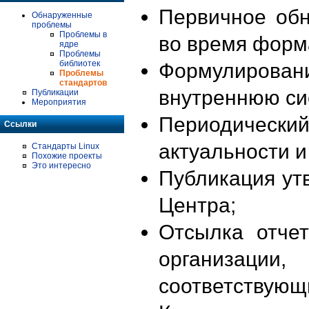
Первичное об
Обнаруженные
проблемы
Проблемы в
во время форм
ядре
Проблемы
библиотек
Формулирова
Проблемы
стандартов
внутреннюю си
Публикации
Мероприятия
Периодиче
Ссылки
актуальности 
Стандарты Linux
Похожие проекты
Это интересно
Публикация ут
Центра;
Отсылка отче
организации
соответствующ