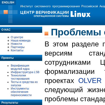
Проблемы 
О НАС
О центре
Наша команда
В этом разделе 
Новости
Партнеры
Контакты
версиям стан
Проекты
сотрудниками 
Верификация
модулей ядра
формализации 
Инфраструктура LSB
Технологии
проектах
OLVER
тестирования
Тесты и средства их
запуска
следующий жизн
Инструменты
обеспечения
переносимости
проблемы стандар
Результаты