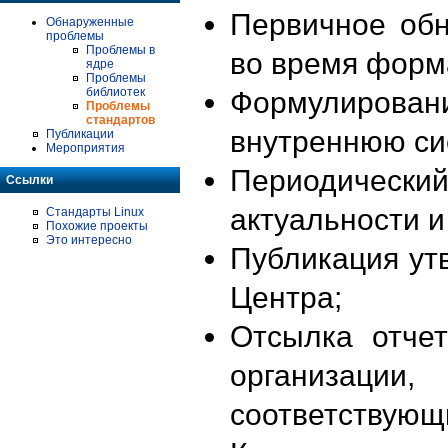
Первичное об
Обнаруженные
проблемы
Проблемы в
во время форм
ядре
Проблемы
библиотек
Формулирова
Проблемы
стандартов
внутреннюю си
Публикации
Мероприятия
Периодиче
Ссылки
актуальности 
Стандарты Linux
Похожие проекты
Это интересно
Публикация ут
Центра;
Отсылка отче
организации
соответствующ