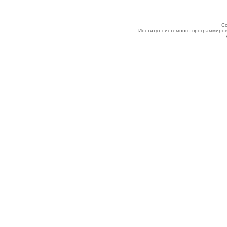
Co
Институт системного программиров