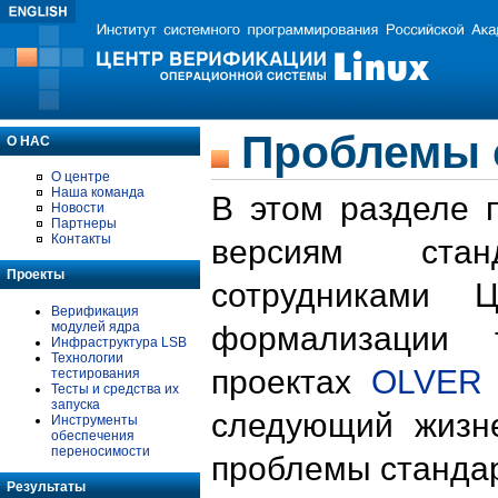
Проблемы 
О НАС
О центре
Наша команда
В этом разделе 
Новости
Партнеры
Контакты
версиям стан
Проекты
сотрудниками 
Верификация
модулей ядра
формализации 
Инфраструктура LSB
Технологии
проектах
OLVER
тестирования
Тесты и средства их
запуска
следующий жизн
Инструменты
обеспечения
переносимости
проблемы стандар
Результаты