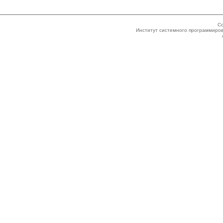
Co
Институт системного программиров