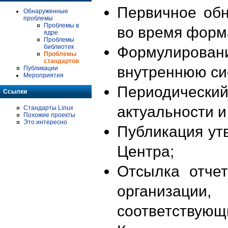
Первичное об
Обнаруженные
проблемы
Проблемы в
во время форм
ядре
Проблемы
библиотек
Формулирова
Проблемы
стандартов
внутреннюю си
Публикации
Мероприятия
Периодиче
Ссылки
актуальности 
Стандарты Linux
Похожие проекты
Это интересно
Публикация ут
Центра;
Отсылка отче
организации
соответствующ