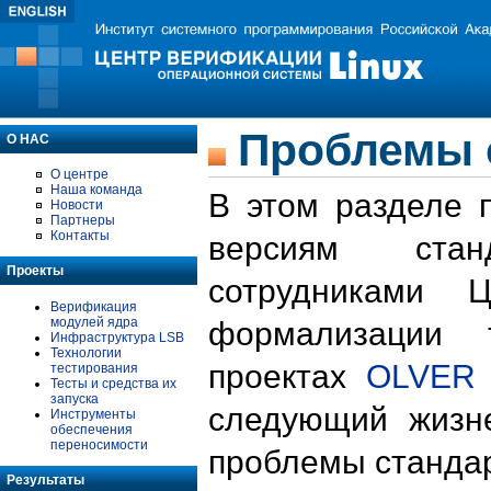
Проблемы 
О НАС
О центре
Наша команда
В этом разделе 
Новости
Партнеры
Контакты
версиям стан
Проекты
сотрудниками 
Верификация
модулей ядра
формализации 
Инфраструктура LSB
Технологии
проектах
OLVER
тестирования
Тесты и средства их
запуска
следующий жизн
Инструменты
обеспечения
переносимости
проблемы стандар
Результаты