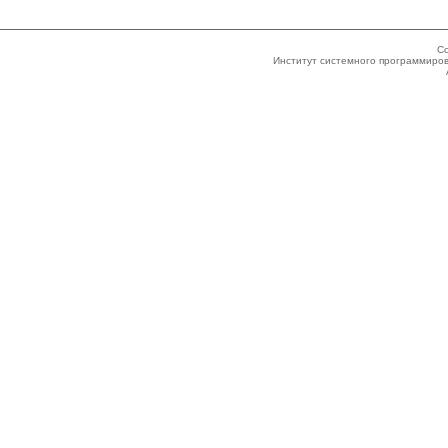
Co
Институт системного программиров