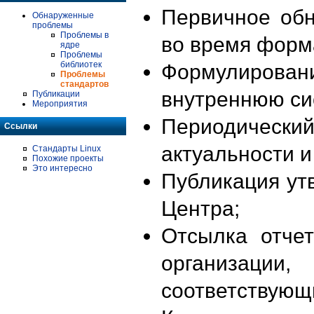
Первичное об
Обнаруженные
проблемы
Проблемы в
во время форм
ядре
Проблемы
библиотек
Формулирова
Проблемы
стандартов
внутреннюю си
Публикации
Мероприятия
Периодиче
Ссылки
актуальности 
Стандарты Linux
Похожие проекты
Это интересно
Публикация ут
Центра;
Отсылка отче
организации
соответствующ