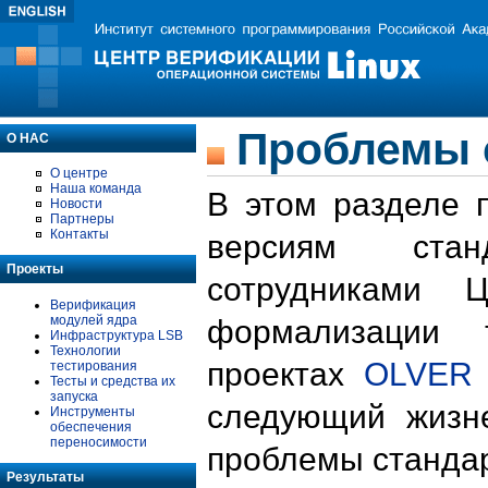
Проблемы 
О НАС
О центре
Наша команда
В этом разделе 
Новости
Партнеры
Контакты
версиям стан
Проекты
сотрудниками 
Верификация
модулей ядра
формализации 
Инфраструктура LSB
Технологии
проектах
OLVER
тестирования
Тесты и средства их
запуска
следующий жизн
Инструменты
обеспечения
переносимости
проблемы стандар
Результаты