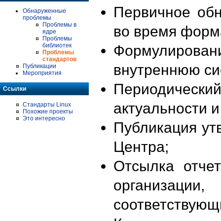
Первичное об
Обнаруженные
проблемы
Проблемы в
во время форм
ядре
Проблемы
библиотек
Формулирова
Проблемы
стандартов
внутреннюю си
Публикации
Мероприятия
Периодиче
Ссылки
актуальности 
Стандарты Linux
Похожие проекты
Это интересно
Публикация ут
Центра;
Отсылка отче
организации
соответствующ