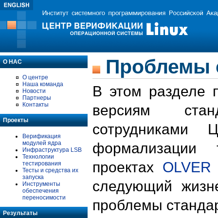
Проблемы 
О НАС
О центре
Наша команда
В этом разделе 
Новости
Партнеры
Контакты
версиям стан
Проекты
сотрудниками 
Верификация
модулей ядра
формализации 
Инфраструктура LSB
Технологии
проектах
OLVER
тестирования
Тесты и средства их
запуска
следующий жизн
Инструменты
обеспечения
переносимости
проблемы стандар
Результаты