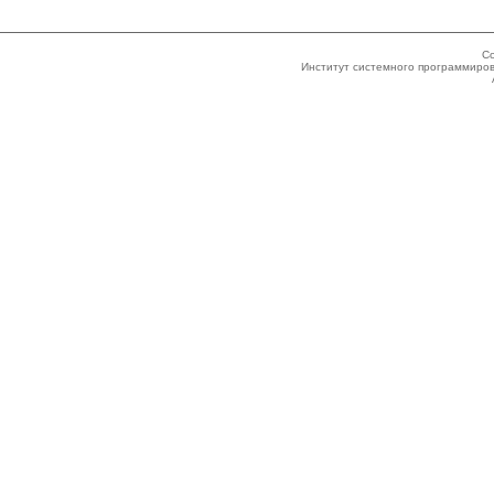
Co
Институт системного программиров