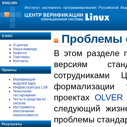
Проблемы 
О НАС
О центре
Наша команда
В этом разделе 
Новости
Партнеры
Контакты
версиям стан
Проекты
сотрудниками 
Верификация
модулей ядра
формализации 
Инфраструктура LSB
Технологии
проектах
OLVER
тестирования
Тесты и средства их
запуска
следующий жизн
Инструменты
обеспечения
переносимости
проблемы стандар
Результаты