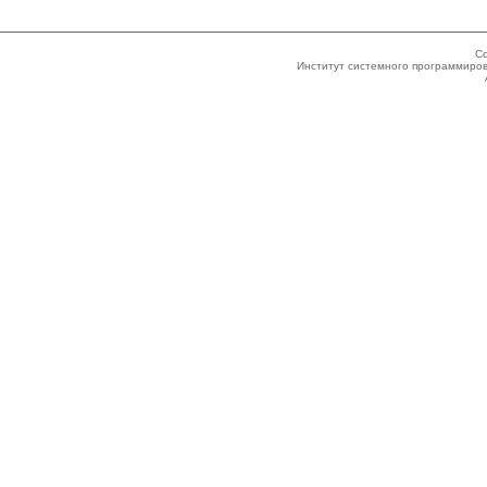
Co
Институт системного программиров