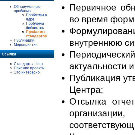
Первичное об
Обнаруженные
проблемы
Проблемы в
во время форм
ядре
Проблемы
библиотек
Формулирова
Проблемы
стандартов
внутреннюю си
Публикации
Мероприятия
Периодиче
Ссылки
актуальности 
Стандарты Linux
Похожие проекты
Это интересно
Публикация ут
Центра;
Отсылка отче
организации
соответствующ