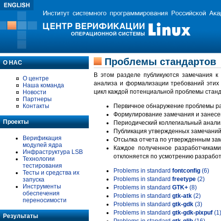
Проблемы стандартов
О НАС
В этом разделе публикуются замечания к
О центре
анализа и формализации требований этих
Наша команда
цикл каждой потенциальной проблемы станд
Новости
Партнеры
Контакты
Первичное обнаружение проблемы ра
Формулирование замечания и занесе
Проекты
Периодический коллегиальный анализ
Публикация утвержденных замечаний 
Верификация
Отсылка отчета по утвержденным зам
модулей ядра
Каждое полученное разработчиками
Инфраструктура LSB
отклоняется по усмотрению разработ
Технологии
тестирования
Problems in standard
fontconfig
(6)
Тесты и средства их
Problems in standard
freetype
(2)
запуска
Инструменты
Problems in standard
GTK+
(8)
обеспечения
Problems in standard
gtk-atk
(2)
переносимости
Problems in standard
gtk-gdk
(3)
Problems in standard
gtk-gdk-pixpuf
(1
Результаты