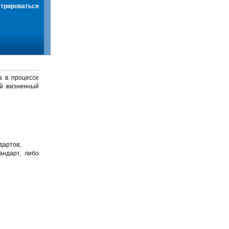
стрироваться
а в процессе
й жизненный
дартов;
андарт, либо