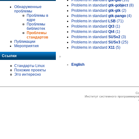
Problems in standard
gtk-glib
(16)
Problems in standard
gtk-gobject
(8)
Обнаруженные
Problems in standard
gtk-gtk
(2)
проблемы
Проблемы в
Problems in standard
gtk-pango
(4)
ядре
Problems in standard
LSB
(71)
Проблемы
Problems in standard
Qt3
(1)
библиотек
Problems in standard
Qt4
(1)
Проблемы
Problems in standard
SUSv2
(3)
стандартов
Публикации
Problems in standard
SUSv3
(25)
Мероприятия
Problems in standard
X11
(5)
Ссылки
»
English
Стандарты Linux
Похожие проекты
Это интересно
Co
Институт системного программиров