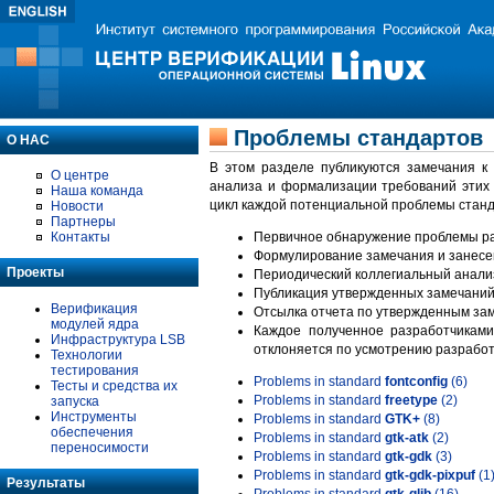
Проблемы стандартов
О НАС
В этом разделе публикуются замечания к
О центре
анализа и формализации требований этих
Наша команда
цикл каждой потенциальной проблемы станд
Новости
Партнеры
Контакты
Первичное обнаружение проблемы ра
Формулирование замечания и занесе
Проекты
Периодический коллегиальный анализ
Публикация утвержденных замечаний 
Верификация
Отсылка отчета по утвержденным зам
модулей ядра
Каждое полученное разработчиками
Инфраструктура LSB
отклоняется по усмотрению разработ
Технологии
тестирования
Problems in standard
fontconfig
(6)
Тесты и средства их
Problems in standard
freetype
(2)
запуска
Инструменты
Problems in standard
GTK+
(8)
обеспечения
Problems in standard
gtk-atk
(2)
переносимости
Problems in standard
gtk-gdk
(3)
Problems in standard
gtk-gdk-pixpuf
(1
Результаты