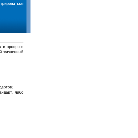
стрироваться
а в процессе
й жизненный
дартов;
андарт, либо