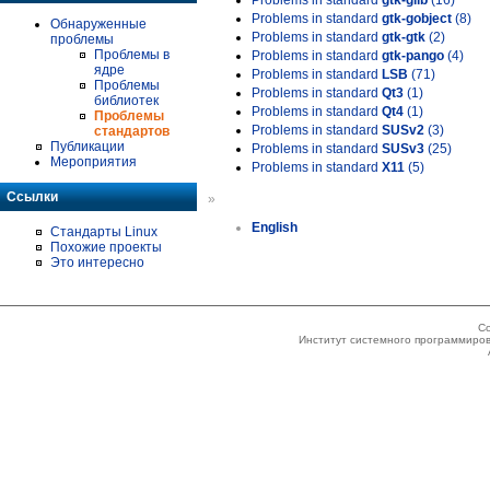
Problems in standard
gtk-glib
(16)
Problems in standard
gtk-gobject
(8)
Обнаруженные
Problems in standard
gtk-gtk
(2)
проблемы
Проблемы в
Problems in standard
gtk-pango
(4)
ядре
Problems in standard
LSB
(71)
Проблемы
Problems in standard
Qt3
(1)
библиотек
Problems in standard
Qt4
(1)
Проблемы
Problems in standard
SUSv2
(3)
стандартов
Публикации
Problems in standard
SUSv3
(25)
Мероприятия
Problems in standard
X11
(5)
Ссылки
»
English
Стандарты Linux
Похожие проекты
Это интересно
Co
Институт системного программиров