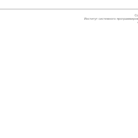
Co
Институт системного программиров