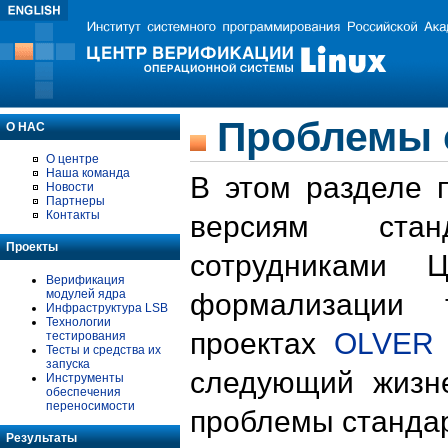
Проблемы 
О НАС
О центре
Наша команда
В этом разделе 
Новости
Партнеры
Контакты
версиям стан
Проекты
сотрудниками 
Верификация
модулей ядра
формализации 
Инфраструктура LSB
Технологии
проектах
OLVER
тестирования
Тесты и средства их
запуска
следующий жизн
Инструменты
обеспечения
переносимости
проблемы стандар
Результаты