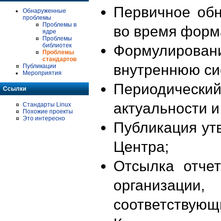
Первичное об
Обнаруженные
проблемы
Проблемы в
во время форм
ядре
Проблемы
библиотек
Формулирова
Проблемы
стандартов
внутреннюю си
Публикации
Мероприятия
Периодиче
Ссылки
актуальности 
Стандарты Linux
Похожие проекты
Это интересно
Публикация ут
Центра;
Отсылка отче
организации
соответствующ