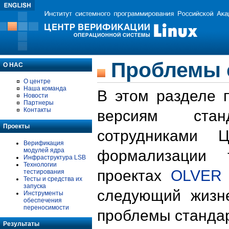
Проблемы 
О НАС
О центре
Наша команда
В этом разделе 
Новости
Партнеры
Контакты
версиям стан
Проекты
сотрудниками 
Верификация
модулей ядра
формализации 
Инфраструктура LSB
Технологии
проектах
OLVER
тестирования
Тесты и средства их
запуска
следующий жизн
Инструменты
обеспечения
переносимости
проблемы стандар
Результаты