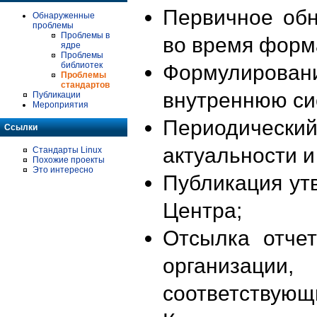
Первичное об
Обнаруженные
проблемы
Проблемы в
во время форм
ядре
Проблемы
библиотек
Формулирова
Проблемы
стандартов
внутреннюю си
Публикации
Мероприятия
Периодиче
Ссылки
актуальности 
Стандарты Linux
Похожие проекты
Это интересно
Публикация ут
Центра;
Отсылка отче
организации
соответствующ