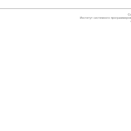
Co
Институт системного программиров