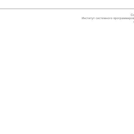
Co
Институт системного программиров