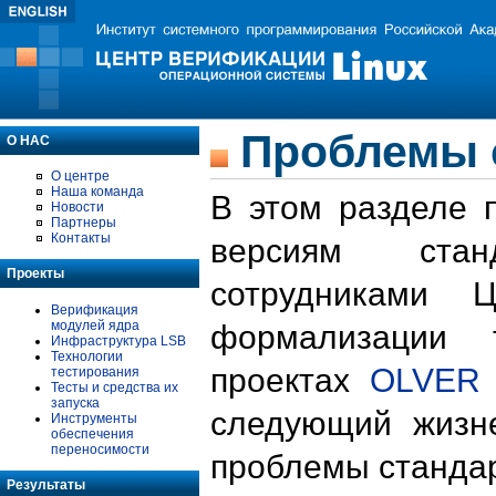
Проблемы 
О НАС
О центре
Наша команда
В этом разделе 
Новости
Партнеры
Контакты
версиям стан
Проекты
сотрудниками 
Верификация
модулей ядра
формализации 
Инфраструктура LSB
Технологии
проектах
OLVER
тестирования
Тесты и средства их
запуска
следующий жизн
Инструменты
обеспечения
переносимости
проблемы стандар
Результаты