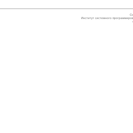
Co
Институт системного программиров