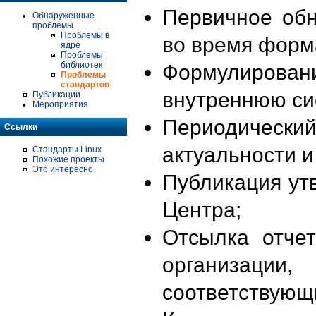
Первичное об
Обнаруженные
проблемы
Проблемы в
во время форм
ядре
Проблемы
библиотек
Формулирова
Проблемы
стандартов
внутреннюю си
Публикации
Мероприятия
Периодиче
Ссылки
актуальности 
Стандарты Linux
Похожие проекты
Это интересно
Публикация ут
Центра;
Отсылка отче
организации
соответствующ