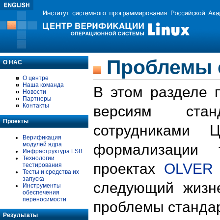
Проблемы 
О НАС
О центре
Наша команда
В этом разделе 
Новости
Партнеры
Контакты
версиям стан
Проекты
сотрудниками 
Верификация
модулей ядра
формализации 
Инфраструктура LSB
Технологии
проектах
OLVER
тестирования
Тесты и средства их
запуска
следующий жизн
Инструменты
обеспечения
переносимости
проблемы стандар
Результаты