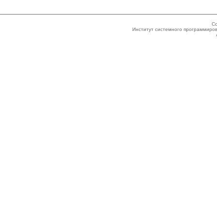
Co
Институт системного программиров