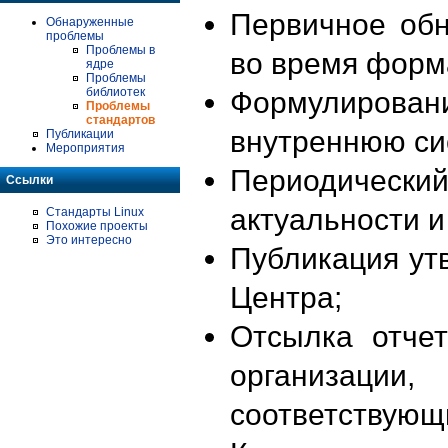
Первичное об
Обнаруженные
проблемы
Проблемы в
во время форм
ядре
Проблемы
библиотек
Формулирова
Проблемы
стандартов
внутреннюю си
Публикации
Мероприятия
Периодиче
Ссылки
актуальности 
Стандарты Linux
Похожие проекты
Это интересно
Публикация ут
Центра;
Отсылка отче
организации
соответствующ