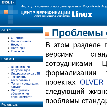
Проблемы 
О НАС
О центре
Наша команда
В этом разделе 
Новости
Партнеры
Контакты
версиям стан
Проекты
сотрудниками 
Верификация
модулей ядра
формализации 
Инфраструктура LSB
Технологии
проектах
OLVER
тестирования
Тесты и средства их
запуска
следующий жизн
Инструменты
обеспечения
переносимости
проблемы стандар
Результаты