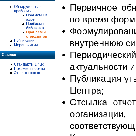
Первичное об
Обнаруженные
проблемы
Проблемы в
во время форм
ядре
Проблемы
библиотек
Формулирова
Проблемы
стандартов
внутреннюю си
Публикации
Мероприятия
Периодиче
Ссылки
актуальности 
Стандарты Linux
Похожие проекты
Это интересно
Публикация ут
Центра;
Отсылка отче
организации
соответствующ