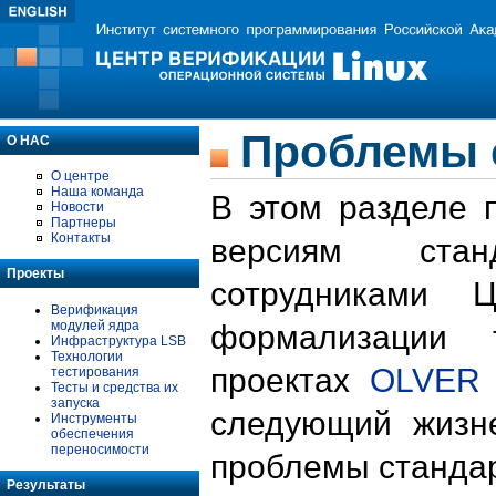
Проблемы 
О НАС
О центре
Наша команда
В этом разделе 
Новости
Партнеры
Контакты
версиям стан
Проекты
сотрудниками 
Верификация
модулей ядра
формализации 
Инфраструктура LSB
Технологии
проектах
OLVER
тестирования
Тесты и средства их
запуска
следующий жизн
Инструменты
обеспечения
переносимости
проблемы стандар
Результаты