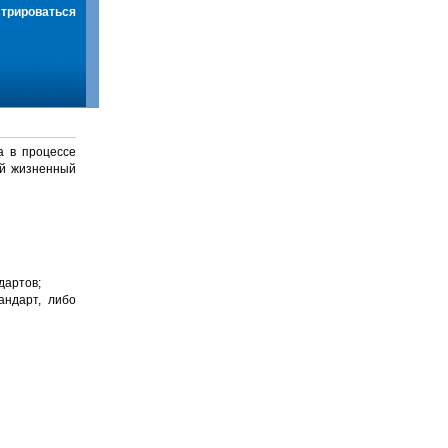
стрироваться
а в процессе
й жизненный
дартов;
андарт, либо