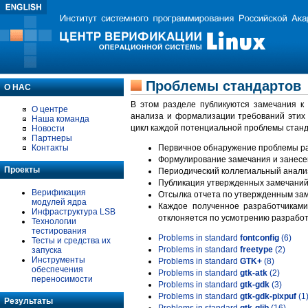
Проблемы стандартов
О НАС
В этом разделе публикуются замечания к
О центре
анализа и формализации требований этих
Наша команда
цикл каждой потенциальной проблемы станд
Новости
Партнеры
Контакты
Первичное обнаружение проблемы ра
Формулирование замечания и занесе
Проекты
Периодический коллегиальный анализ
Публикация утвержденных замечаний 
Верификация
Отсылка отчета по утвержденным зам
модулей ядра
Каждое полученное разработчиками
Инфраструктура LSB
отклоняется по усмотрению разработ
Технологии
тестирования
Problems in standard
fontconfig
(6)
Тесты и средства их
Problems in standard
freetype
(2)
запуска
Инструменты
Problems in standard
GTK+
(8)
обеспечения
Problems in standard
gtk-atk
(2)
переносимости
Problems in standard
gtk-gdk
(3)
Problems in standard
gtk-gdk-pixpuf
(1
Результаты