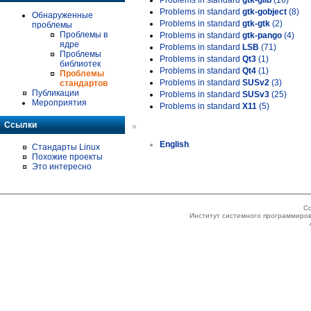
Problems in standard
gtk-glib
(16)
Problems in standard
gtk-gobject
(8)
Обнаруженные
Problems in standard
gtk-gtk
(2)
проблемы
Проблемы в
Problems in standard
gtk-pango
(4)
ядре
Problems in standard
LSB
(71)
Проблемы
Problems in standard
Qt3
(1)
библиотек
Problems in standard
Qt4
(1)
Проблемы
Problems in standard
SUSv2
(3)
стандартов
Публикации
Problems in standard
SUSv3
(25)
Мероприятия
Problems in standard
X11
(5)
Ссылки
»
English
Стандарты Linux
Похожие проекты
Это интересно
Co
Институт системного программиров