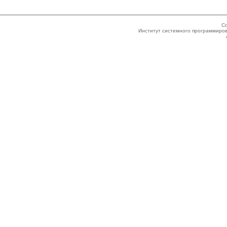
Co
Институт системного программиров