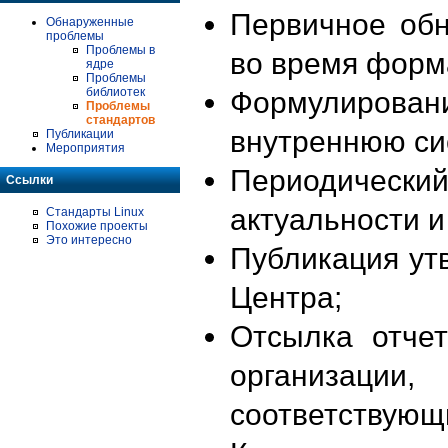
Первичное об
Обнаруженные
проблемы
Проблемы в
во время форм
ядре
Проблемы
библиотек
Формулирова
Проблемы
стандартов
внутреннюю си
Публикации
Мероприятия
Периодиче
Ссылки
актуальности 
Стандарты Linux
Похожие проекты
Это интересно
Публикация ут
Центра;
Отсылка отче
организации
соответствующ