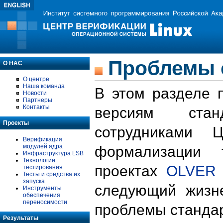
Проблемы 
О НАС
О центре
Наша команда
В этом разделе 
Новости
Партнеры
Контакты
версиям стан
Проекты
сотрудниками 
Верификация
модулей ядра
формализации 
Инфраструктура LSB
Технологии
проектах
OLVER
тестирования
Тесты и средства их
запуска
следующий жизн
Инструменты
обеспечения
переносимости
проблемы стандар
Результаты