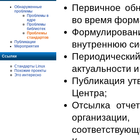
Первичное об
Обнаруженные
проблемы
Проблемы в
во время форм
ядре
Проблемы
библиотек
Формулирова
Проблемы
стандартов
внутреннюю си
Публикации
Мероприятия
Периодиче
Ссылки
актуальности 
Стандарты Linux
Похожие проекты
Это интересно
Публикация ут
Центра;
Отсылка отче
организации
соответствующ