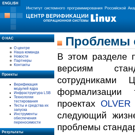
Проблемы 
О НАС
О центре
Наша команда
В этом разделе 
Новости
Партнеры
Контакты
версиям стан
Проекты
сотрудниками 
Верификация
модулей ядра
формализации 
Инфраструктура LSB
Технологии
проектах
OLVER
тестирования
Тесты и средства их
запуска
следующий жизн
Инструменты
обеспечения
переносимости
проблемы стандар
Результаты