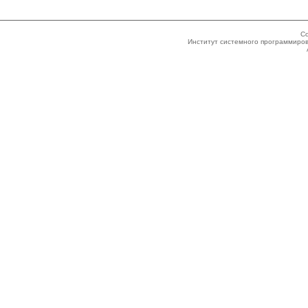
Co
Институт системного программиров