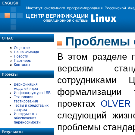
Проблемы 
О НАС
О центре
Наша команда
В этом разделе 
Новости
Партнеры
Контакты
версиям стан
Проекты
сотрудниками 
Верификация
модулей ядра
формализации 
Инфраструктура LSB
Технологии
проектах
OLVER
тестирования
Тесты и средства их
запуска
следующий жизн
Инструменты
обеспечения
переносимости
проблемы стандар
Результаты