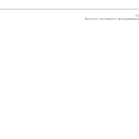
Co
Институт системного программиров