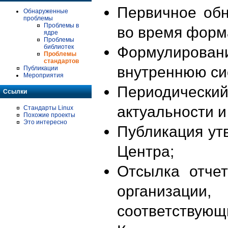
Первичное об
Обнаруженные
проблемы
Проблемы в
во время форм
ядре
Проблемы
библиотек
Формулирова
Проблемы
стандартов
внутреннюю си
Публикации
Мероприятия
Периодиче
Ссылки
актуальности 
Стандарты Linux
Похожие проекты
Это интересно
Публикация ут
Центра;
Отсылка отче
организации
соответствующ