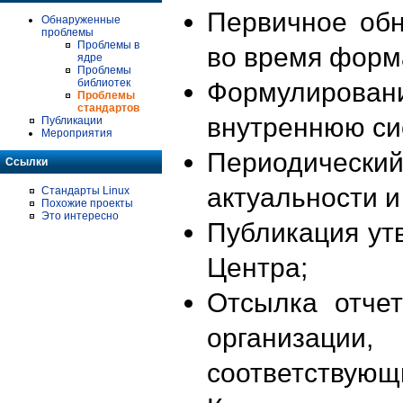
Первичное об
Обнаруженные
проблемы
Проблемы в
во время форм
ядре
Проблемы
библиотек
Формулирова
Проблемы
стандартов
внутреннюю си
Публикации
Мероприятия
Периодиче
Ссылки
актуальности 
Стандарты Linux
Похожие проекты
Это интересно
Публикация ут
Центра;
Отсылка отче
организации
соответствующ