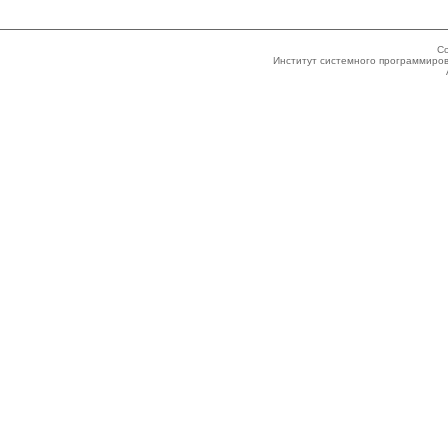
Co
Институт системного программиров