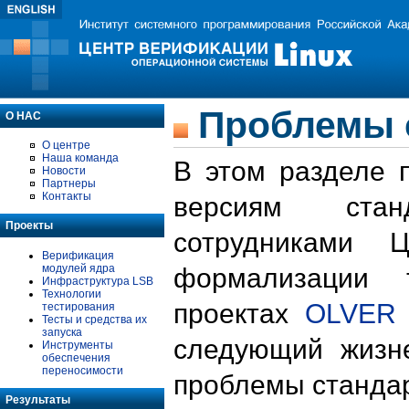
Проблемы 
О НАС
О центре
Наша команда
В этом разделе 
Новости
Партнеры
Контакты
версиям стан
Проекты
сотрудниками 
Верификация
модулей ядра
формализации 
Инфраструктура LSB
Технологии
проектах
OLVER
тестирования
Тесты и средства их
запуска
следующий жизн
Инструменты
обеспечения
переносимости
проблемы стандар
Результаты