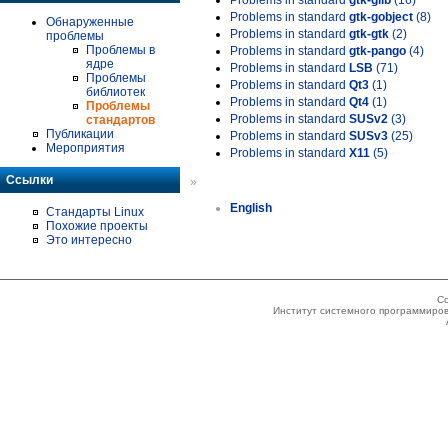
Problems in standard
gtk-glib
(16)
Problems in standard
gtk-gobject
(8)
Обнаруженные
Problems in standard
gtk-gtk
(2)
проблемы
Проблемы в
Problems in standard
gtk-pango
(4)
ядре
Problems in standard
LSB
(71)
Проблемы
Problems in standard
Qt3
(1)
библиотек
Problems in standard
Qt4
(1)
Проблемы
Problems in standard
SUSv2
(3)
стандартов
Публикации
Problems in standard
SUSv3
(25)
Мероприятия
Problems in standard
X11
(5)
Ссылки
»
English
Стандарты Linux
Похожие проекты
Это интересно
Co
Институт системного программиров