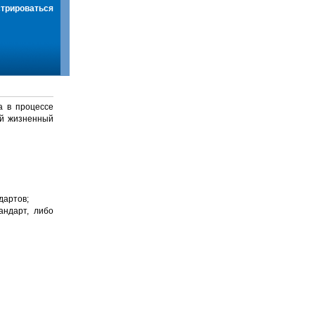
стрироваться
а в процессе
й жизненный
дартов;
андарт, либо