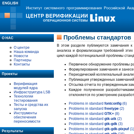
Проблемы стандартов
О НАС
В этом разделе публикуются замечания к
О центре
анализа и формализации требований этих
Наша команда
цикл каждой потенциальной проблемы станд
Новости
Партнеры
Контакты
Первичное обнаружение проблемы ра
Формулирование замечания и занесе
Проекты
Периодический коллегиальный анализ
Публикация утвержденных замечаний 
Верификация
Отсылка отчета по утвержденным зам
модулей ядра
Каждое полученное разработчиками
Инфраструктура LSB
отклоняется по усмотрению разработ
Технологии
тестирования
Problems in standard
fontconfig
(6)
Тесты и средства их
Problems in standard
freetype
(2)
запуска
Инструменты
Problems in standard
GTK+
(8)
обеспечения
Problems in standard
gtk-atk
(2)
переносимости
Problems in standard
gtk-gdk
(3)
Problems in standard
gtk-gdk-pixpuf
(1
Результаты