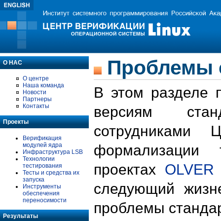
Проблемы 
О НАС
О центре
Наша команда
В этом разделе 
Новости
Партнеры
Контакты
версиям стан
Проекты
сотрудниками 
Верификация
модулей ядра
формализации 
Инфраструктура LSB
Технологии
проектах
OLVER
тестирования
Тесты и средства их
запуска
следующий жизн
Инструменты
обеспечения
переносимости
проблемы стандар
Результаты