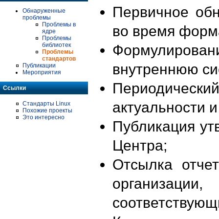
Первичное об
Обнаруженные
проблемы
Проблемы в
во время форм
ядре
Проблемы
библиотек
Формулирова
Проблемы
стандартов
внутреннюю си
Публикации
Мероприятия
Периодиче
Ссылки
актуальности 
Стандарты Linux
Похожие проекты
Это интересно
Публикация ут
Центра;
Отсылка отче
организации
соответствующ