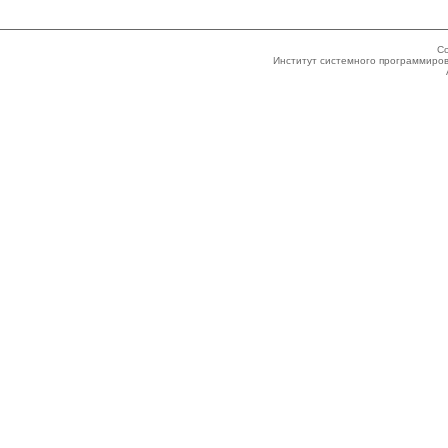
Co
Институт системного программиров