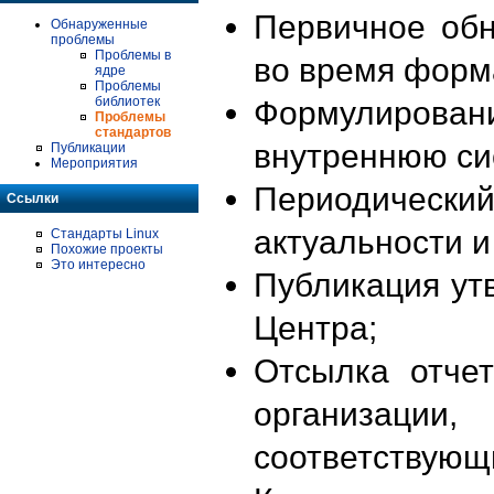
Первичное об
Обнаруженные
проблемы
Проблемы в
во время форм
ядре
Проблемы
библиотек
Формулирова
Проблемы
стандартов
внутреннюю си
Публикации
Мероприятия
Периодиче
Ссылки
актуальности 
Стандарты Linux
Похожие проекты
Это интересно
Публикация ут
Центра;
Отсылка отче
организации
соответствующ