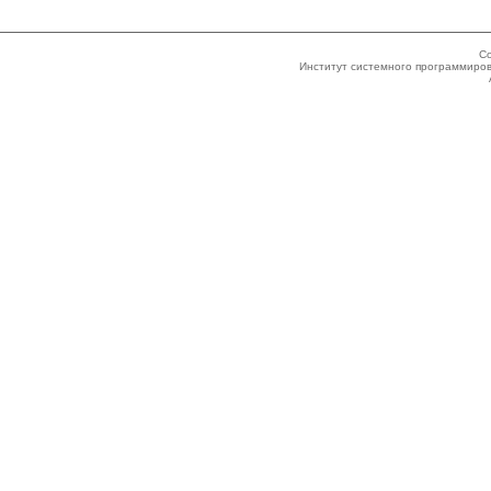
Co
Институт системного программиров