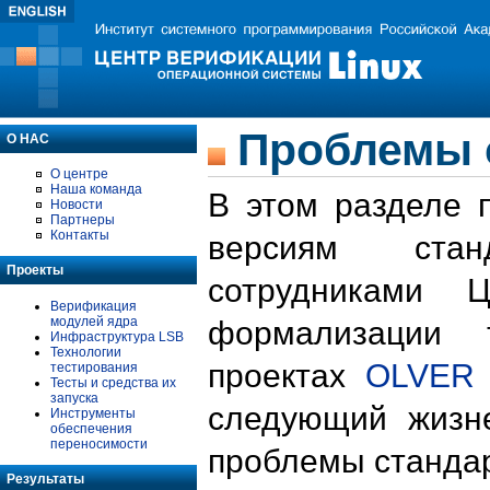
Проблемы 
О НАС
О центре
Наша команда
В этом разделе 
Новости
Партнеры
Контакты
версиям стан
Проекты
сотрудниками 
Верификация
модулей ядра
формализации 
Инфраструктура LSB
Технологии
проектах
OLVER
тестирования
Тесты и средства их
запуска
следующий жизн
Инструменты
обеспечения
переносимости
проблемы стандар
Результаты