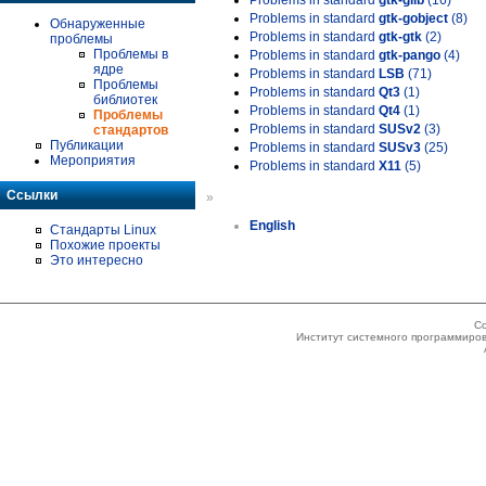
Problems in standard
gtk-glib
(16)
Problems in standard
gtk-gobject
(8)
Обнаруженные
Problems in standard
gtk-gtk
(2)
проблемы
Проблемы в
Problems in standard
gtk-pango
(4)
ядре
Problems in standard
LSB
(71)
Проблемы
Problems in standard
Qt3
(1)
библиотек
Problems in standard
Qt4
(1)
Проблемы
Problems in standard
SUSv2
(3)
стандартов
Публикации
Problems in standard
SUSv3
(25)
Мероприятия
Problems in standard
X11
(5)
Ссылки
»
English
Стандарты Linux
Похожие проекты
Это интересно
Co
Институт системного программиров