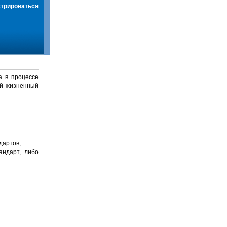
стрироваться
а в процессе
й жизненный
дартов;
андарт, либо