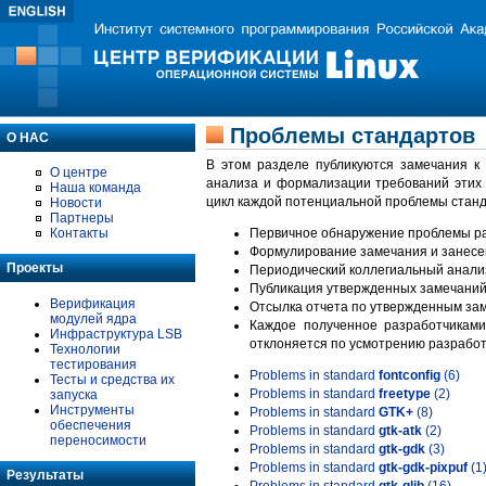
Проблемы стандартов
О НАС
В этом разделе публикуются замечания к
О центре
анализа и формализации требований этих
Наша команда
цикл каждой потенциальной проблемы станд
Новости
Партнеры
Контакты
Первичное обнаружение проблемы ра
Формулирование замечания и занесе
Проекты
Периодический коллегиальный анализ
Публикация утвержденных замечаний 
Верификация
Отсылка отчета по утвержденным зам
модулей ядра
Каждое полученное разработчиками
Инфраструктура LSB
отклоняется по усмотрению разработ
Технологии
тестирования
Problems in standard
fontconfig
(6)
Тесты и средства их
Problems in standard
freetype
(2)
запуска
Инструменты
Problems in standard
GTK+
(8)
обеспечения
Problems in standard
gtk-atk
(2)
переносимости
Problems in standard
gtk-gdk
(3)
Problems in standard
gtk-gdk-pixpuf
(1
Результаты