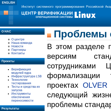
Проблемы 
О НАС
О центре
Наша команда
В этом разделе 
Новости
Партнеры
Контакты
версиям стан
Проекты
сотрудниками 
Верификация
модулей ядра
формализации 
Инфраструктура LSB
Технологии
проектах
OLVER
тестирования
Тесты и средства их
запуска
следующий жизн
Инструменты
обеспечения
переносимости
проблемы стандар
Результаты