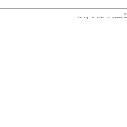
Co
Институт системного программиров