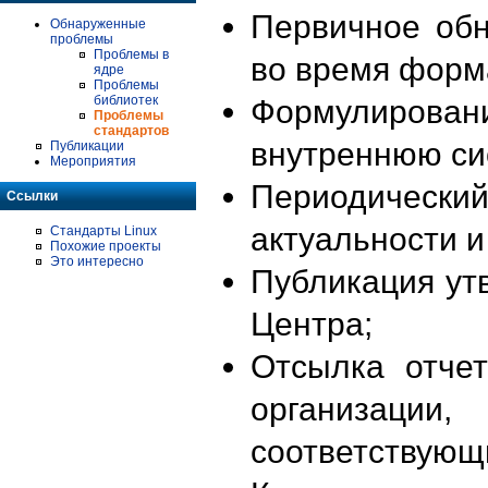
Первичное об
Обнаруженные
проблемы
Проблемы в
во время форм
ядре
Проблемы
библиотек
Формулирова
Проблемы
стандартов
внутреннюю си
Публикации
Мероприятия
Периодиче
Ссылки
актуальности 
Стандарты Linux
Похожие проекты
Это интересно
Публикация ут
Центра;
Отсылка отче
организации
соответствующ