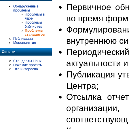
Первичное об
Обнаруженные
проблемы
Проблемы в
во время форм
ядре
Проблемы
библиотек
Формулирова
Проблемы
стандартов
внутреннюю си
Публикации
Мероприятия
Периодиче
Ссылки
актуальности 
Стандарты Linux
Похожие проекты
Это интересно
Публикация ут
Центра;
Отсылка отче
организации
соответствующ