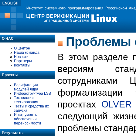
Проблемы 
О НАС
О центре
Наша команда
В этом разделе 
Новости
Партнеры
Контакты
версиям стан
Проекты
сотрудниками 
Верификация
модулей ядра
формализации 
Инфраструктура LSB
Технологии
проектах
OLVER
тестирования
Тесты и средства их
запуска
следующий жизн
Инструменты
обеспечения
переносимости
проблемы стандар
Результаты