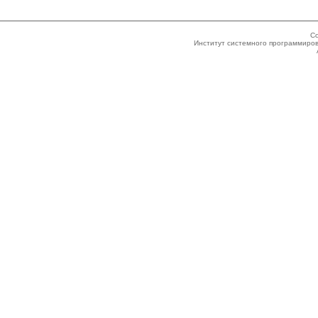
Co
Институт системного программиров