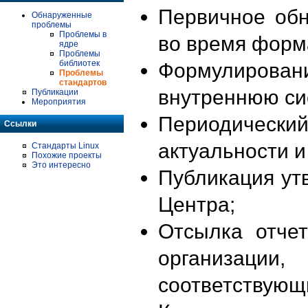
Первичное об
Обнаруженные
проблемы
Проблемы в
во время форм
ядре
Проблемы
библиотек
Формулирова
Проблемы
стандартов
внутреннюю си
Публикации
Мероприятия
Периодиче
Ссылки
актуальности 
Стандарты Linux
Похожие проекты
Это интересно
Публикация ут
Центра;
Отсылка отче
организации
соответствующ