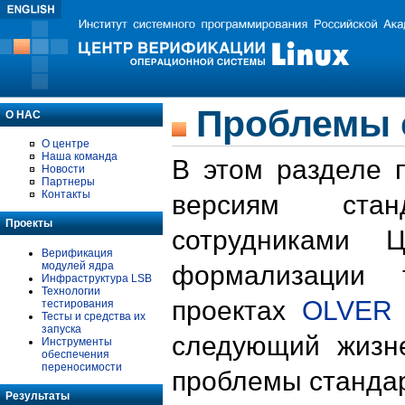
Проблемы 
О НАС
О центре
Наша команда
В этом разделе 
Новости
Партнеры
Контакты
версиям стан
Проекты
сотрудниками 
Верификация
модулей ядра
формализации 
Инфраструктура LSB
Технологии
проектах
OLVER
тестирования
Тесты и средства их
запуска
следующий жизн
Инструменты
обеспечения
переносимости
проблемы стандар
Результаты