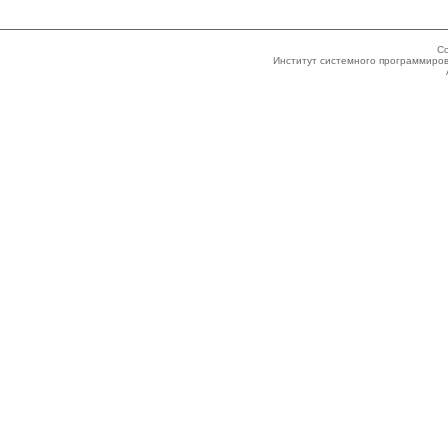
Co
Институт системного программиров