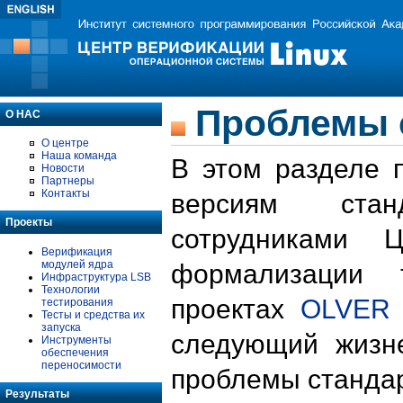
Проблемы 
О НАС
О центре
Наша команда
В этом разделе 
Новости
Партнеры
Контакты
версиям стан
Проекты
сотрудниками 
Верификация
модулей ядра
формализации 
Инфраструктура LSB
Технологии
проектах
OLVER
тестирования
Тесты и средства их
запуска
следующий жизн
Инструменты
обеспечения
переносимости
проблемы стандар
Результаты