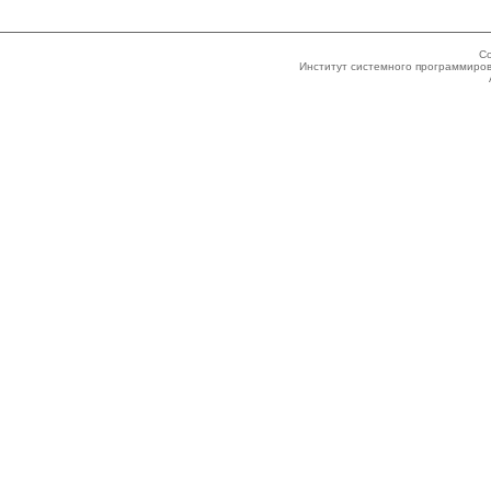
Co
Институт системного программиров