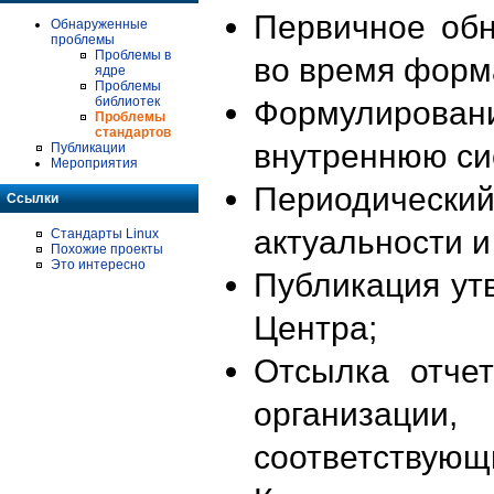
Первичное об
Обнаруженные
проблемы
Проблемы в
во время форм
ядре
Проблемы
библиотек
Формулирова
Проблемы
стандартов
внутреннюю си
Публикации
Мероприятия
Периодиче
Ссылки
актуальности 
Стандарты Linux
Похожие проекты
Это интересно
Публикация ут
Центра;
Отсылка отче
организации
соответствующ