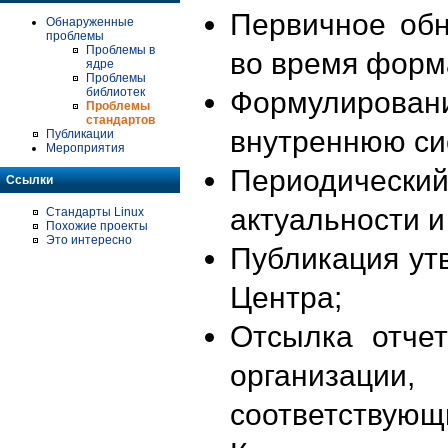
Первичное об
Обнаруженные
проблемы
Проблемы в
во время форм
ядре
Проблемы
библиотек
Формулирова
Проблемы
стандартов
внутреннюю си
Публикации
Мероприятия
Периодиче
Ссылки
актуальности 
Стандарты Linux
Похожие проекты
Это интересно
Публикация ут
Центра;
Отсылка отче
организации
соответствующ