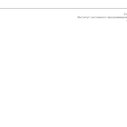
Co
Институт системного программиров