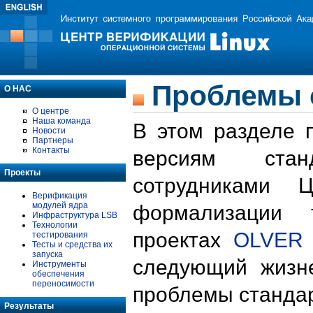
Проблемы 
О НАС
О центре
Наша команда
В этом разделе 
Новости
Партнеры
Контакты
версиям стан
Проекты
сотрудниками 
Верификация
модулей ядра
формализации 
Инфраструктура LSB
Технологии
проектах
OLVER
тестирования
Тесты и средства их
запуска
следующий жизн
Инструменты
обеспечения
переносимости
проблемы стандар
Результаты