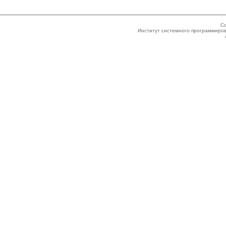
Co
Институт системного программиров