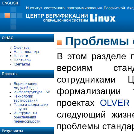
Проблемы 
О НАС
О центре
Наша команда
В этом разделе 
Новости
Партнеры
Контакты
версиям стан
Проекты
сотрудниками 
Верификация
модулей ядра
формализации 
Инфраструктура LSB
Технологии
проектах
OLVER
тестирования
Тесты и средства их
запуска
следующий жизн
Инструменты
обеспечения
переносимости
проблемы стандар
Результаты