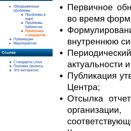
Первичное об
Обнаруженные
проблемы
Проблемы в
во время форм
ядре
Проблемы
библиотек
Формулирова
Проблемы
стандартов
внутреннюю си
Публикации
Мероприятия
Периодиче
Ссылки
актуальности 
Стандарты Linux
Похожие проекты
Это интересно
Публикация ут
Центра;
Отсылка отче
организации
соответствующ