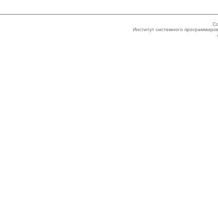
Co
Институт системного программиров