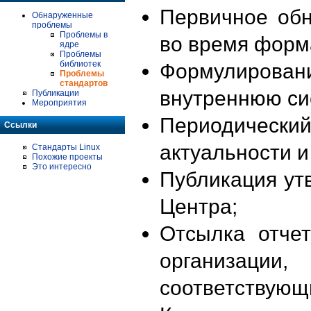
Первичное об
Обнаруженные
проблемы
Проблемы в
во время форм
ядре
Проблемы
библиотек
Формулирова
Проблемы
стандартов
внутреннюю си
Публикации
Мероприятия
Периодиче
Ссылки
актуальности 
Стандарты Linux
Похожие проекты
Это интересно
Публикация ут
Центра;
Отсылка отче
организации
соответствующ