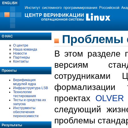
Проблемы 
О НАС
О центре
Наша команда
В этом разделе 
Новости
Партнеры
Контакты
версиям стан
Проекты
сотрудниками 
Верификация
модулей ядра
формализации 
Инфраструктура LSB
Технологии
проектах
OLVER
тестирования
Тесты и средства их
запуска
следующий жизн
Инструменты
обеспечения
переносимости
проблемы стандар
Результаты