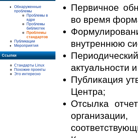
Первичное об
Обнаруженные
проблемы
Проблемы в
во время форм
ядре
Проблемы
библиотек
Формулирова
Проблемы
стандартов
внутреннюю си
Публикации
Мероприятия
Периодиче
Ссылки
актуальности 
Стандарты Linux
Похожие проекты
Это интересно
Публикация ут
Центра;
Отсылка отче
организации
соответствующ