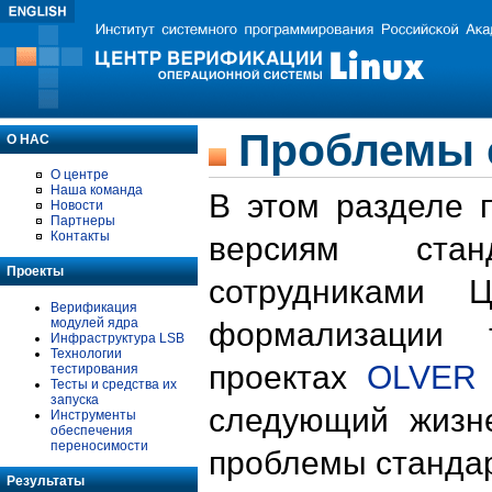
Проблемы 
О НАС
О центре
Наша команда
В этом разделе 
Новости
Партнеры
Контакты
версиям стан
Проекты
сотрудниками 
Верификация
модулей ядра
формализации 
Инфраструктура LSB
Технологии
проектах
OLVER
тестирования
Тесты и средства их
запуска
следующий жизн
Инструменты
обеспечения
переносимости
проблемы стандар
Результаты