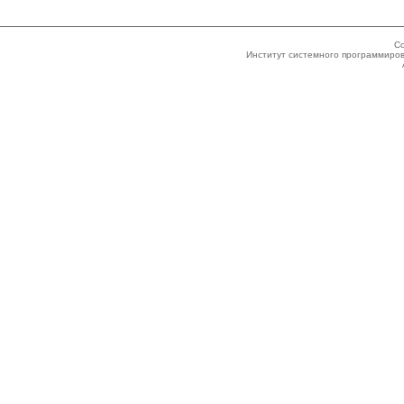
Co
Институт системного программиров