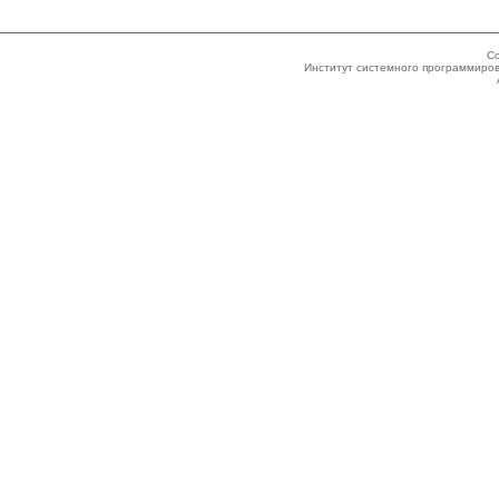
Co
Институт системного программиров