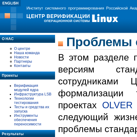
Проблемы 
О НАС
О центре
Наша команда
В этом разделе 
Новости
Партнеры
Контакты
версиям стан
Проекты
сотрудниками 
Верификация
модулей ядра
формализации 
Инфраструктура LSB
Технологии
проектах
OLVER
тестирования
Тесты и средства их
запуска
следующий жизн
Инструменты
обеспечения
переносимости
проблемы стандар
Результаты