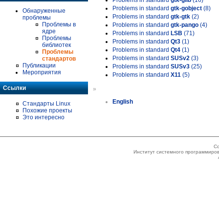
Problems in standard
gtk-glib
(16)
Problems in standard
gtk-gobject
(8)
Обнаруженные
Problems in standard
gtk-gtk
(2)
проблемы
Проблемы в
Problems in standard
gtk-pango
(4)
ядре
Problems in standard
LSB
(71)
Проблемы
Problems in standard
Qt3
(1)
библиотек
Problems in standard
Qt4
(1)
Проблемы
Problems in standard
SUSv2
(3)
стандартов
Публикации
Problems in standard
SUSv3
(25)
Мероприятия
Problems in standard
X11
(5)
Ссылки
»
English
Стандарты Linux
Похожие проекты
Это интересно
Co
Институт системного программиров