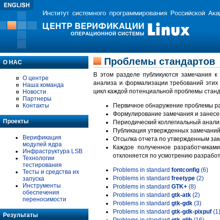
Проблемы стандартов
О НАС
В этом разделе публикуются замечания к
О центре
анализа и формализации требований этих
Наша команда
цикл каждой потенциальной проблемы станд
Новости
Партнеры
Контакты
Первичное обнаружение проблемы ра
Формулирование замечания и занесе
Проекты
Периодический коллегиальный анализ
Публикация утвержденных замечаний 
Верификация
Отсылка отчета по утвержденным зам
модулей ядра
Каждое полученное разработчиками
Инфраструктура LSB
отклоняется по усмотрению разработ
Технологии
тестирования
Problems in standard
fontconfig
(6)
Тесты и средства их
Problems in standard
freetype
(2)
запуска
Инструменты
Problems in standard
GTK+
(8)
обеспечения
Problems in standard
gtk-atk
(2)
переносимости
Problems in standard
gtk-gdk
(3)
Problems in standard
gtk-gdk-pixpuf
(1
Результаты