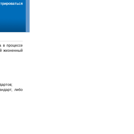
стрироваться
а в процессе
й жизненный
дартов;
андарт, либо