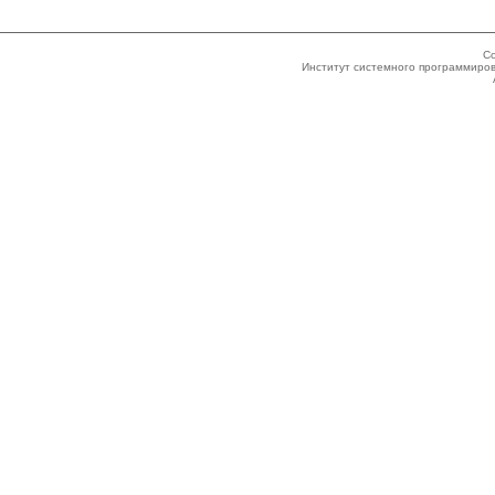
Co
Институт системного программиров