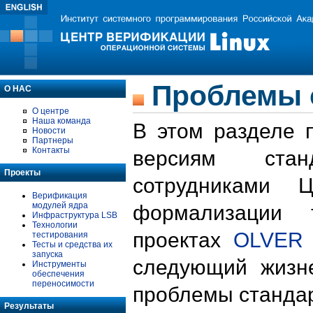
Проблемы 
О НАС
О центре
Наша команда
В этом разделе 
Новости
Партнеры
Контакты
версиям стан
Проекты
сотрудниками 
Верификация
модулей ядра
формализации 
Инфраструктура LSB
Технологии
проектах
OLVER
тестирования
Тесты и средства их
запуска
следующий жизн
Инструменты
обеспечения
переносимости
проблемы стандар
Результаты