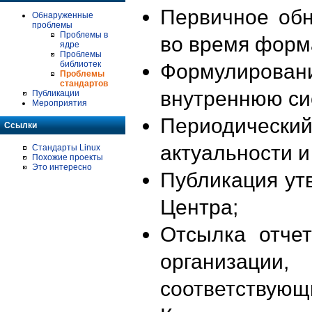
Первичное об
Обнаруженные
проблемы
Проблемы в
во время форм
ядре
Проблемы
библиотек
Формулирова
Проблемы
стандартов
внутреннюю си
Публикации
Мероприятия
Периодиче
Ссылки
актуальности 
Стандарты Linux
Похожие проекты
Это интересно
Публикация ут
Центра;
Отсылка отче
организации
соответствующ