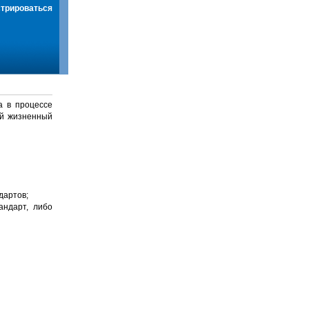
стрироваться
а в процессе
й жизненный
дартов;
андарт, либо