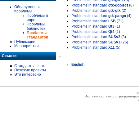
Problems in standard
gtk-glib
(16)
Problems in standard
gtk-gobject
(8)
Обнаруженные
Problems in standard
gtk-gtk
(2)
проблемы
Проблемы в
Problems in standard
gtk-pango
(4)
ядре
Problems in standard
LSB
(71)
Проблемы
Problems in standard
Qt3
(1)
библиотек
Problems in standard
Qt4
(1)
Проблемы
Problems in standard
SUSv2
(3)
стандартов
Публикации
Problems in standard
SUSv3
(25)
Мероприятия
Problems in standard
X11
(5)
Ссылки
»
English
Стандарты Linux
Похожие проекты
Это интересно
Co
Институт системного программиров