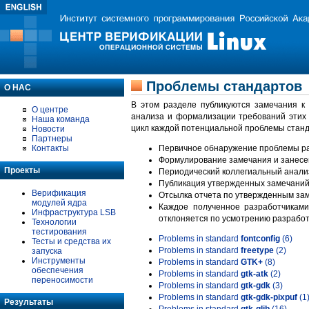
Проблемы стандартов
О НАС
В этом разделе публикуются замечания к
О центре
анализа и формализации требований этих
Наша команда
цикл каждой потенциальной проблемы станд
Новости
Партнеры
Контакты
Первичное обнаружение проблемы ра
Формулирование замечания и занесе
Проекты
Периодический коллегиальный анализ
Публикация утвержденных замечаний 
Верификация
Отсылка отчета по утвержденным зам
модулей ядра
Каждое полученное разработчиками
Инфраструктура LSB
отклоняется по усмотрению разработ
Технологии
тестирования
Problems in standard
fontconfig
(6)
Тесты и средства их
Problems in standard
freetype
(2)
запуска
Инструменты
Problems in standard
GTK+
(8)
обеспечения
Problems in standard
gtk-atk
(2)
переносимости
Problems in standard
gtk-gdk
(3)
Problems in standard
gtk-gdk-pixpuf
(1
Результаты